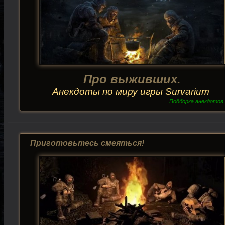
Про выживших.
Анекдоты по миру игры Survarium
Подборка анекдотов
Приготовьтесь смеяться!