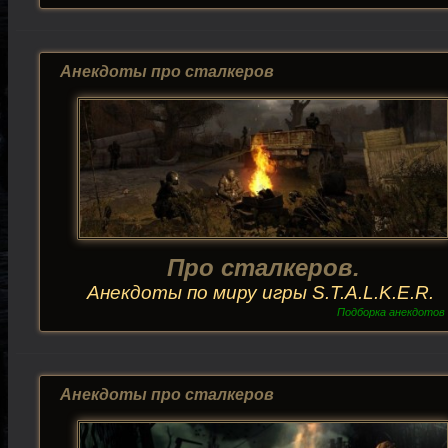
Анекдоты про сталкеров
Про сталкеров.
Анекдоты по миру игры S.T.A.L.K.E.R.
Подборка анекдотов
Анекдоты про сталкеров