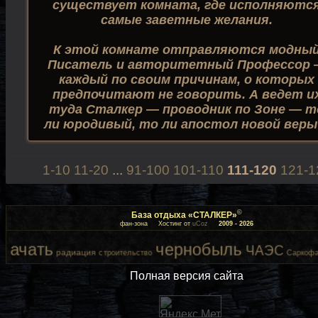
существует комната, где исполняютс
самые заветные желания.
К этой комнате отправляются модны
Писатель и авторитетный Профессор
каждый по своим причинам, о которых
предпочитают не говорить. А ведет и
туда Сталкер — проводник по Зоне — т
ли юродивый, то ли апостол новой вер
1-10
11-20
...
91-100
101-110
111-120
121-1
©
База отдыха «СТАЛКЕР»
фан-зона
Хостинг от
uCoz
2009 - 2026
чать
чернобыль
ЧАЭС
авт
радиация
строительство
Саркофаг
Полная версия сайта