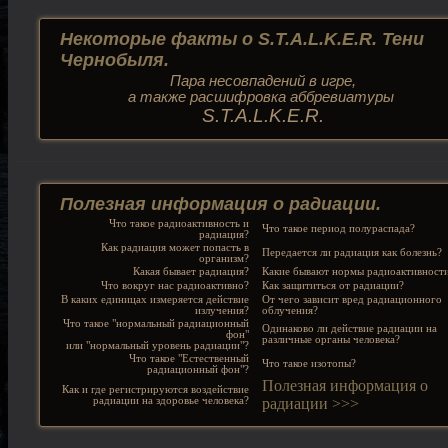
Некоторые факты о S.T.A.L.K.E.R. Тени
Чернобыля.
Пара несовпадений в игре,
а также расшифровка аббревиатуры
S.T.A.L.K.E.R.
Полезная информация о радиации.
Что такое радиоактивность и
Что такое период полураспада?
радиация?
Как радиация может попасть в
Передается ли радиация как болезнь?
организм?
Какая бывает радиация?
Какие бывают нормы радиоактивност
Что вокруг нас радиоактивно?
Как защититься от радиации?
В каких единицах измеряется действие
От чего зависит вред радиационного
излучения?
облучения?
Что такое "нормальный радиационный
Одинаково ли действие радиации на
фон"
различные органы человека?
или "нормальный уровень радиации"?
Что такое "Естественный
Что такое изотопы?
радиационный фон"?
Полезная информация о
Как и где регистрируются воздействие
радиации на здоровье человека?
радиации >>>