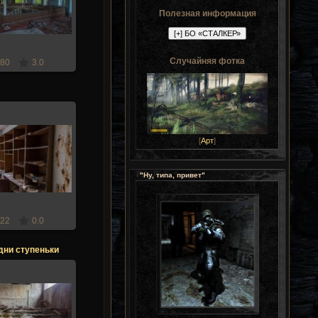
Stalker
Полезная информация
Случайняя фотка
80
3.0
[
Арт
]
.12.2017
Stalker
"Ну, типа, привет"
22
0.0
дни ступеньки
.12.2017