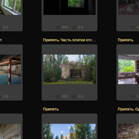
er
Stalker
0.0
494
0.0
4
т
Припять. Часть плитки отсутствует
Припять
017
21.12.2017
21
er
Stalker
0.0
465
0.0
5
Припять
Припять. О
017
21.12.2017
21