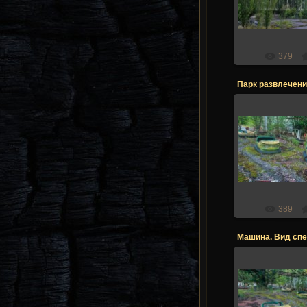
Stalk
379
21.12.2
Stalk
389
Машина. Вид сп
21.12.2