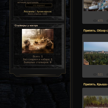
личным причинам.
Stalk
|
Результаты
Архив опросов
Всего ответов:
1333
475
Сталкеры у костра
Припять. Обзор 
21.12.2
Всего:
1
Stalk
Без снаряги и хабара:
1
Бывалых сталкеров:
0
521
Припять. Крыша 
21.12.2