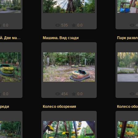
er
Stalker
0.0
535
0.0
4
Парк развлечений. Две машинки
Машина. Вид сзади
017
21.12.2017
21
er
Stalker
0.0
454
0.0
4
ереди
Колесо обозрения
017
21.12.2017
21