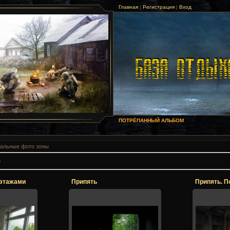
Главная
|
Регистрация
|
Вход
ПОТРЁПАННЫЙ АЛЬБОМ
альные фото зоны
5
 этажами
Припять
017
21.12.2017
21