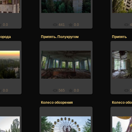
er
Stalker
0.0
441
0.0
4
города
Припять. Полукругом
Припять
017
21.12.2017
21
er
Stalker
0.0
565
0.0
5
Колесо обозрения
Колесо обо
017
21.12.2017
21