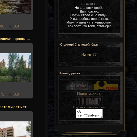
СТАЛКЕР!
Stalker
Не шелести особо.
Дай поясню.
Прячь ствол и не балуй.
У нас ребята серьёзные.
Могут и пальнуть ненароком.
Как звать то тебя, сталкер?
06
0.0
Припять. Колючая проволока
Сталкер! С днюхой, брат!
Hunter
(33)
.12.2017
Stalker
Наши друзья
Наша кнопка:
75
0.0
Припять. Местами есть стёкла
Код для вставки на сайт:
.12.2017