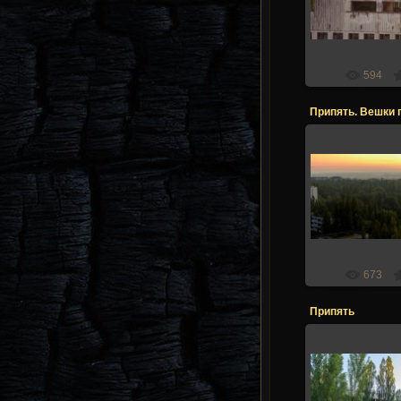
Stalk
594
Припять. Вешки 
21.12.2
Stalk
673
Припять
21.12.2