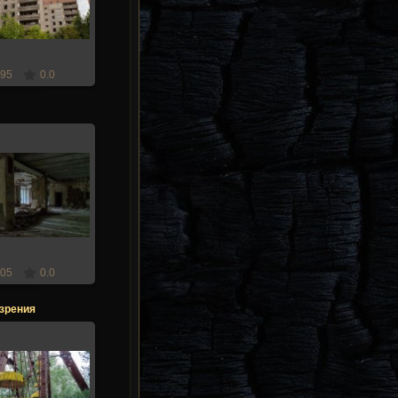
Stalker
95
0.0
.12.2017
Stalker
05
0.0
зрения
.12.2017