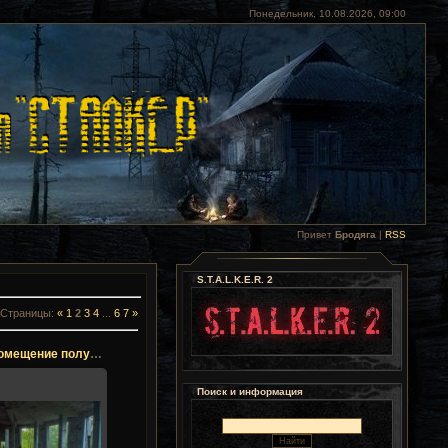
Понедельник, 10.08.2026, 09:00
Привет
Бродяга
|
RSS
S.T.A.L.K.E.R. 2
Страницы
:
«
1
2
3
4
...
6
7
»
Припять. Помещение полукруг
Поиск и информация
.12.2017