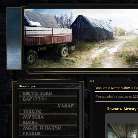
Навигация
Главная
»
Фотоальбом
» Ре
Фотографий в разделе
:
18
Припять. Между
21.12.2