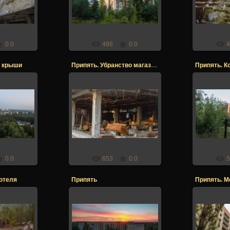
er
Stalker
0.0
486
0.0
4
с крыши
Припять. Убранство магазина
017
21.12.2017
21
er
Stalker
0.0
653
0.0
5
отеля
Припять
017
21.12.2017
21