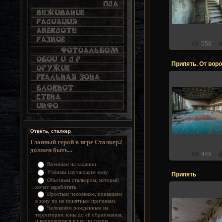
Stalk
558
Припять. От воро
21.12.2
Stalk
Ответь, сталкер
Гланный герой в игре Сталкер2
должен быть...
449
Военным на задании.
Учёным изучающим зону.
Припять
Обычным сталкером, который
хочет заработать.
Простым человеком, попавшим
в зону по не понятным причинам.
Человеком рождённым на
21.12.2
территории зоны до её образования,
и вернувшимся в неё по своим