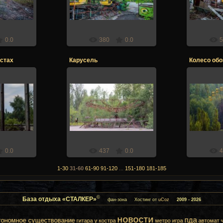
er
Stalker
0.0
380
0.0
5
устах
Карусель
Колесо обо
017
20.12.2017
20
er
Stalker
0.0
437
0.0
4
1-30
31-60
61-90
91-120
...
151-180
181-185
©
База отдыха «СТАЛКЕР»
фан-зона
Хостинг от
uCoz
2009 - 2026
новости
пда
ествование
Выжив
гитара
у костра
метро
игра
автомат
человек