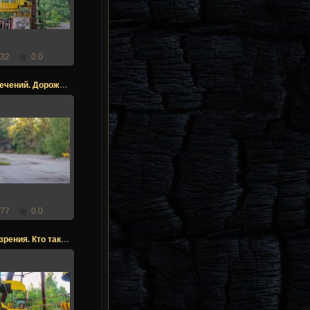
Stalker
32
0.0
Парк развлечений. Дорожка к атракционам
.12.2017
Stalker
77
0.0
Колесо обозрения. Кто так ставит скамейки?
.12.2017