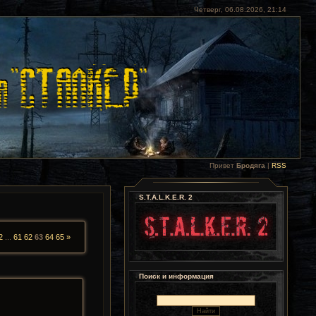
Четверг, 06.08.2026, 21:14
Привет
Бродяга
|
RSS
S.T.A.L.K.E.R. 2
2
...
61
62
63
64
65
»
Поиск и информация