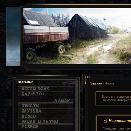
Навигация
Главная
»
Файлы
Всего материалов в
Показано материа
Неизвестны
Гитарная партия 