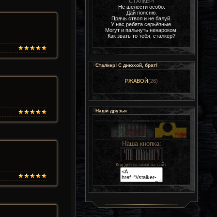
СТАЛКЕР!
Не шелести особо.
Дай поясню.
Прячь ствол и не балуй.
У нас ребята серьёзные.
Могут и пальнуть ненароком.
Как звать то тебя, сталкер?
Сталкер! С днюхой, брат!
РЖАВОЙ
(26)
Наши друзья
Наша кнопка:
Код для вставки на сайт: