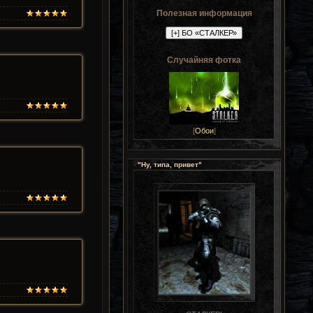
Полезная информация
Случайняя фотка
[
Обои
]
"Ну, типа, привет"