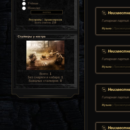
Учёные
Монолит
Неизвестны
|
Результаты
Архив опросов
Гитарная партия 
Всего ответов:
250
Музыка
|
Просмотров
Сталкеры у костра
Неизвестны
Гитарная партия 
Музыка
|
Просмотров
Всего:
1
Без снаряги и хабара:
1
Бывалых сталкеров:
0
Неизвестны
Гитарная партия 
Музыка
|
Просмотров
Неизвестны