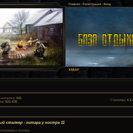
Главная
|
Регистрация
|
Вход
ХАБАР
 каталоге
:
641
Страницы
:
«
1
лов
:
621-630
й сталкер - гитара у костра 11
сталкера у костра