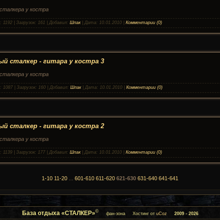
сталкера у костра
:
1192
|
Загрузок:
161
|
Добавил:
Шпак
|
Дата:
10.01.2010
|
Комментарии (0)
й сталкер - гитара у костра 3
сталкера у костра
:
1087
|
Загрузок:
160
|
Добавил:
Шпак
|
Дата:
10.01.2010
|
Комментарии (0)
й сталкер - гитара у костра 2
сталкера у костра
:
1139
|
Загрузок:
177
|
Добавил:
Шпак
|
Дата:
10.01.2010
|
Комментарии (0)
1-10
11-20
...
601-610
611-620
621-630
631-640
641-641
©
База отдыха «СТАЛКЕР»
фан-зона
Хостинг от
uCoz
2009 - 2026