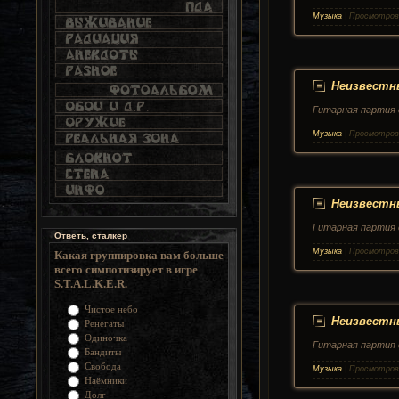
Музыка
|
Просмотров
Неизвестны
Гитарная партия 
Музыка
|
Просмотров
Неизвестны
Гитарная партия 
Ответь, сталкер
Музыка
|
Просмотров
Какая группировка вам больше
всего симпотизирует в игре
S.T.A.L.K.E.R.
Чистое небо
Неизвестны
Ренегаты
Одиночка
Гитарная партия 
Бандиты
Свобода
Музыка
|
Просмотров
Наёмники
Долг